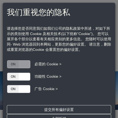
我们重视您的隐私
访问江森自控品牌网站
US | EN
请选择您是否同意我们如我们公司的隐私政策中所述，对如下所
示的类别使用 Cookie 及相关技术(以下统称“Cookie”)。 您可以
展开各个部分以査看有关相应类别的更多信息。 您随时可以使用
同- Web 浏览器回到本网站，更新您的偏好设置。 请注意，删除
亚太区客户服务热线：
021 2285 7666
或重置浏览器的Cookie 会重置您的偏好设置。
亚太区技术支持热线：
400 8427 779
Toggle
必需的 Cookie >
ON
OFF
navigation
功能性 Cookie >
ON
OFF
广告 Cookie >
ON
OFF
提交所有偏好设置