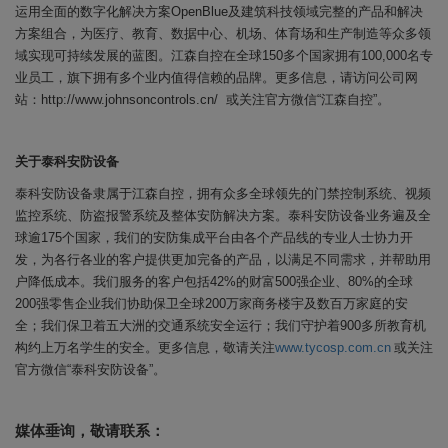
运用全面的数字化解决方案OpenBlue及建筑科技领域完整的产品和解决
方案组合，为医疗、教育、数据中心、机场、体育场和生产制造等众多领
域实现可持续发展的蓝图。江森自控在全球150多个国家拥有100,000名专
业员工，旗下拥有多个业内值得信赖的品牌。更多信息，请访问公司网
站：http://www.johnsoncontrols.cn/ 或关注官方微信“江森自控”。
关于泰科安防设备
泰科安防设备隶属于江森自控，拥有众多全球领先的门禁控制系统、视频
监控系统、防盗报警系统及整体安防解决方案。泰科安防设备业务遍及全
球逾175个国家，我们的安防集成平台由各个产品线的专业人士协力开
发，为各行各业的客户提供更加完备的产品，以满足不同需求，并帮助用
户降低成本。我们服务的客户包括42%的
财富500强企业、80%的全球
200强零售企业我们协助保卫全球200万家商务楼宇及数百万家庭的安
全；我们保卫着五大洲的交通系统安全运行；我们守护着900多所教育机
构约上万名学生的安全。更多信息，敬请关注
www.tycosp.com.cn
或关注
官方微信“泰科安防设备”。
媒体垂询，敬请联系：