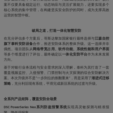
案不仅要具备稳定运行、动态响应与灵活扩展能力，还要实现多个
核心系统的集中管理，在构建坚实安全防护的同时，成为支撑高效
运营的智慧中枢。
破局之道，打造一体化智慧安防
在充分评估多个方案后，哥斯达黎加国家银行最终选择与
江森自控
旗下泰科安防设备
合作，推进安防体系的整体升级。这一选择并非
偶然。项目团队从
网络带宽占用、软件功能、系统性能和用户界面
等多个维度进行了评估，最终确定以
一体化安防平台
作为未来发展
方向。
基于对银行业务流程与安全需求的深入理解，泰科为其打造了一套
覆盖视频监控、入侵报警、门禁控制与火灾探测的综合安防解决方
案。本次升级并不是
一步到位的推翻重来
，而是采用了
渐进式迁移
“
”
策略
，充分利旧现有系统，平滑完成新旧系统的过渡与升级。
全系列产品矩阵，覆盖安防全场景
系列防盗报警系统
实现高灵敏探测与精准报
DSC PowerSeries Neo
警，降低误报率