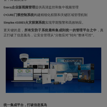
企业版视频管理
提供高清监控和集中视频管理
Exacq
•
门禁控制系统
构建精细化权限和关键区域管理机制
C
CURE
火灾探测系统
实现早期预警和高效响应。
Simplex 4100ES
更关键的是，
所有安防子系统最终集成到统一的管理平台之中
，真
正打破了信息孤岛，让安全管理从
分散应对
转向
整体可控
。
“
”
“
”
统一集成平台，打破信息孤岛