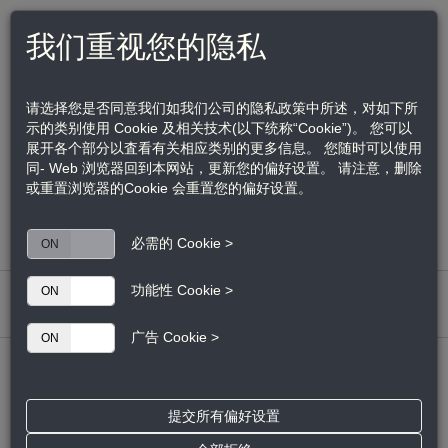
我们重视您的隐私
访问江森自控品牌网站
US | EN
请选择您是否同意我们如我们公司的隐私政策中所述，对如下所
示的类别使用 Cookie 及相关技术(以下统称“Cookie”)。 您可以
展开各个部分以査看有关相应类别的更多信息。 您随时可以使用
同- Web 浏览器回到本网站，更新您的偏好设置。 请注意，删除
亚太区客户服务热线：
021 2285 7666
或重置浏览器的Cookie 会重置您的偏好设置。
亚太区技术支持热线：
400 8427 779
Toggle
必需的 Cookie >
ON
OFF
navigation
功能性 Cookie >
ON
OFF
首页
>
产品中心
广告 Cookie >
ON
OFF
易乐思网络摄像机
美国动力视频管理系统
提交所有偏好设置