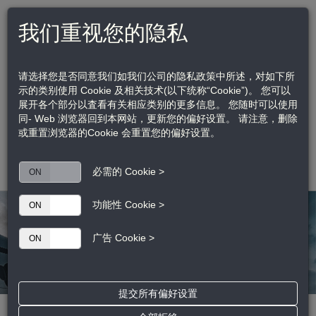
我们重视您的隐私
访问江森自控品牌网站
US | EN
请选择您是否同意我们如我们公司的隐私政策中所述，对如下所
示的类别使用 Cookie 及相关技术(以下统称“Cookie”)。 您可以
展开各个部分以査看有关相应类别的更多信息。 您随时可以使用
同- Web 浏览器回到本网站，更新您的偏好设置。 请注意，删除
亚太区客户服务热线：
021 2285 7666
或重置浏览器的Cookie 会重置您的偏好设置。
亚太区技术支持热线：
400 8427 779
Toggle
必需的 Cookie >
ON
OFF
navigation
功能性 Cookie >
ON
OFF
广告 Cookie >
ON
OFF
提交所有偏好设置