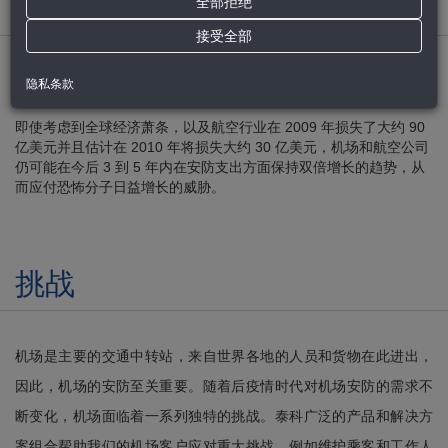
首页
>解决方案 >交通运输
全部拒绝
接受全部
航空行业所面临的安全问题不仅特殊而且具有挑战。机场是大量乘
隐私条款
客移动以及大量行李和货物装卸的枢纽。
即使考虑到全球经济萧条，以及航空行业在 2009 年损失了大约 90
亿美元并且估计在 2010 年将损失大约 30 亿美元，机场和航空公司
仍可能在今后 3 到 5 年内在安防支出方面保持双倍增长的趋势，从
而应付恐怖分子日益增长的威胁。
挑战
机场是主要的交通中转站，来自世界各地的人员和货物在此进出，
因此，机场的安防至关重要。随着后疫情时代对机场安防的需求不
断变化，机场面临着一系列独特的挑战。泰科广泛的产品和解决方
案组合帮助我们的机场客户应对重大挑战，例如维护乘客和工作人