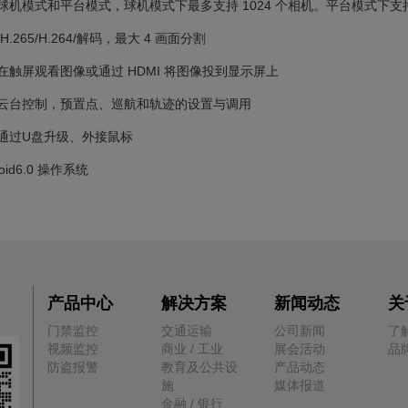
持球机模式和平台模式，球机模式下最多支持 1024 个相机。平台模式下支持 
 H.265/H.264/解码，最大 4 画面分割
持在触屏观看图像或通过 HDMI 将图像投到显示屏上
持云台控制，预置点、巡航和轨迹的设置与调用
持通过U盘升级、外接鼠标
roid6.0 操作系统
产品中心
解决方案
新闻动态
关
门禁监控
交通运输
公司新闻
了
视频监控
商业 / 工业
展会活动
品
防盗报警
教育及公共设
产品动态
施
媒体报道
金融 / 银行