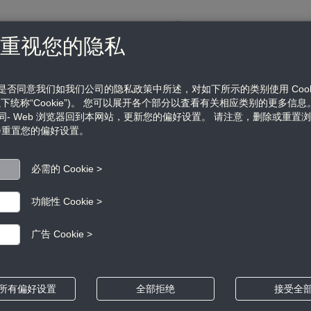
重视您的隐私
是否同意我们如我们公司的隐私政策中所述，对如下所示的类别使用 Cooki
动态
服务支持
关于我们
下统称“Cookie”)。 您可以展开各个部分以査看有关相应类别的更多信息
同- Web 浏览器回到本网站，更新您的偏好设置。 请注意，删除或重置
e 会重置您的偏好设置。
必需的 Cookie >
OFF
网络键盘控制器
功能性 Cookie >
OFF
广告 Cookie >
OFF
HOLIS Pro
网络键盘控制器
所有偏好设置
全部拒绝
接受全